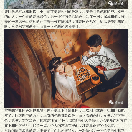
穿同色系的汉服服饰。不一定非要穿相同的色彩，只要是同色系就能够。图中
的两人，一个穿的是浅绿色，另一个穿的是深绿色，站在一同，深浅相依，唯
美的一道风光。这种的穿搭就十分有辨识度，都是同色系的，所以操作起来简
略，只是只需求两个人商量一下色彩的选择即可。
实在想穿相同色彩也能够。但不要上下全部相同，上衣相同或许下裙相同就能
够了。比方图中的两人，上衣的色彩都是白色，而下着的色彩，女孩儿穿的粉
色，男孩儿穿的黑色。这就是“和而不同”。就算两个人是情侣，也要允许对方存
在不相同的当地，保留一点儿个人的东西在里面，才是真正好的情侣装。
汉服的情侣装真的是太唯美了，而且还很特别。一对情侣，一同也是两个独立