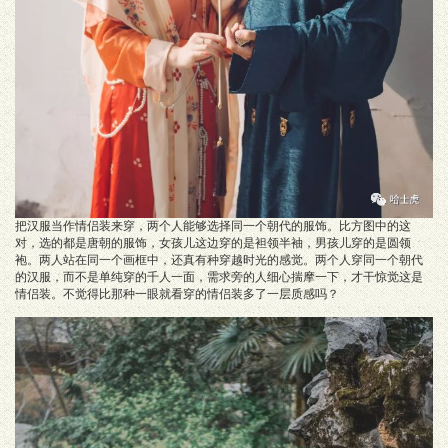
把汉服当作情侣装来穿，两个人能够选择同一个朝代的服饰。比方图中的这
对，选的都是唐朝的服饰，女孩儿这边穿的是袒领半袖，男孩儿穿的是圆领
袍。两人站在同一个画框中，还真有种穿越时光的感觉。两个人穿同一个朝代
的汉服，而不是单纯穿的千人一面，需求旁的人细心揣摩一下，才干惊觉这是
情侣装。不觉得比那种一眼就看穿的情侣装多了一层质感吗？