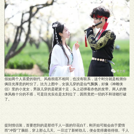
假如两个人喜爱的朝代、风格彻底不相同，也没有联系，这个时分就是检测你
俩目光厚意的时分了。比方上图中，女孩儿穿的是仙气飘飘，好像《神雕侠
侣》里的小龙女，男孩儿穿的是硬派十足，头上还绑着赤色的发带。两人的整
体风格十分的不搭，可是目光实在是太到位了，因而竟把一切的不和谐都打破
了。
提到情侣装，首要想到的是那些千人一面的印花白T，刚开始可能会由于爱情
而“冲昏”了脑筋，穿上那么几天。一旦过了新鲜劲儿，便会觉得庸俗得很。千人