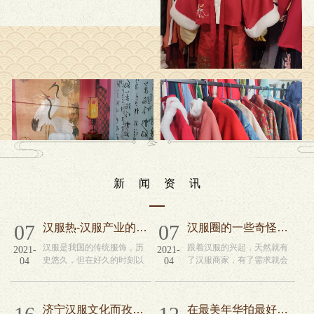
新闻资讯
07
07
汉服热-汉服产业的后腿
汉服圈的一些奇怪现象
汉服是我国的传统服饰，历
跟着汉服的兴起，天然就有
2021-
2021-
史悠久，但在好久的时刻以
了汉服商家，有了需求就会
04
04
来，汉服现已成了过去式，
有商场。在早些的时分，一
只能在博物馆或影视作品中
些做汉服的商家还没那么
还能看到，生活中很少有人
多，可是每一家都做得很用
济宁汉服文化而孜孜以求
在最美年华拍最好的照片
会挑选穿汉服，有极少数人
心，尤其是规划方面，规划