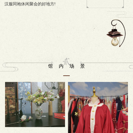
汉服同袍休闲聚会的好地方!
馆内场景